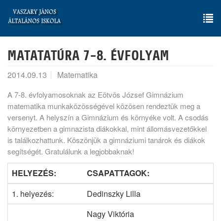
Skip
to
main
To
content
nav
MATATATÚRA 7-8. ÉVFOLYAM
2014.09.13
Matematika
A 7-8. évfolyamosoknak az Eötvös József Gimnázium
matematika munkaközösségével közösen rendeztük meg a
versenyt. A helyszín a Gimnázium és környéke volt. A csodás
környezetben a gimnazista diákokkal, mint állomásvezetőkkel
is találkozhattunk. Köszönjük a gimnáziumi tanárok és diákok
segítségét. Gratulálunk a legjobbaknak!
HELYEZÉS:
CSAPATTAGOK:
1. helyezés:
Dedinszky Lilla
Nagy Viktória